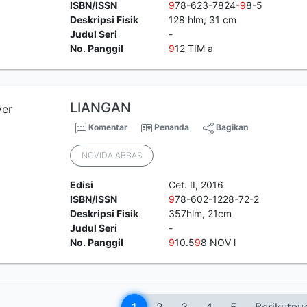
ISBN/ISSN
9
78-623-7824-
9
8-5
Deskripsi Fisik
128 hlm; 31 cm
Judul Seri
-
No. Panggil
9
12 TIM a
LIANGAN
Komentar
Penanda
Bagikan
NOVIDA ABBAS
Edisi
Cet. II, 2016
ISBN/ISSN
9
78-602-1228-72-2
Deskripsi Fisik
357hlm, 21cm
Judul Seri
-
No. Panggil
9
10.5
9
8 NOV l