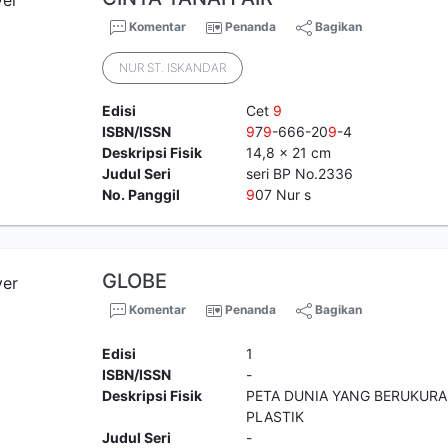
Komentar
Penanda
Bagikan
NUR ST. ISKANDAR
Edisi
Cet
9
ISBN/ISSN
9
7
9
-666-20
9
-4
Deskripsi Fisik
14,8 x 21 cm
Judul Seri
seri BP No.2336
No. Panggil
9
07 Nur s
GLOBE
Komentar
Penanda
Bagikan
Edisi
1
ISBN/ISSN
-
Deskripsi Fisik
PETA DUNIA YANG BERUKURA
PLASTIK
Judul Seri
-