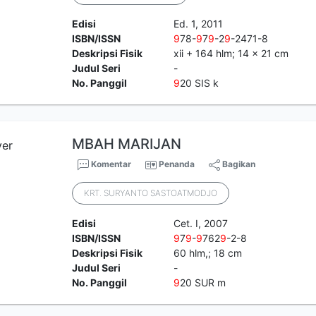
Edisi
Ed. 1, 2011
ISBN/ISSN
9
78-
9
7
9
-2
9
-2471-8
Deskripsi Fisik
xii + 164 hlm; 14 x 21 cm
Judul Seri
-
No. Panggil
9
20 SIS k
MBAH MARIJAN
Komentar
Penanda
Bagikan
KRT. SURYANTO SASTOATMODJO
Edisi
Cet. I, 2007
ISBN/ISSN
9
7
9
-
9
762
9
-2-8
Deskripsi Fisik
60 hlm,; 18 cm
Judul Seri
-
No. Panggil
9
20 SUR m