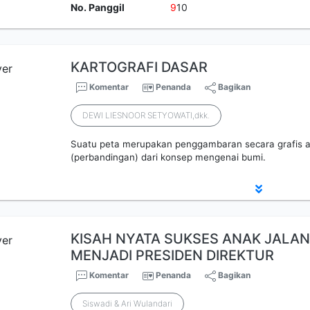
No. Panggil
9
10
KARTOGRAFI DASAR
Komentar
Penanda
Bagikan
DEWI LIESNOOR SETYOWATI,dkk.
Suatu peta merupakan penggambaran secara grafis a
(perbandingan) dari konsep mengenai bumi.
KISAH NYATA SUKSES ANAK JALA
MENJADI PRESIDEN DIREKTUR
Komentar
Penanda
Bagikan
Siswadi & Ari Wulandari