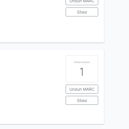
Unduh MARC
Sitasi
Ketersediaan
1
Unduh MARC
Sitasi