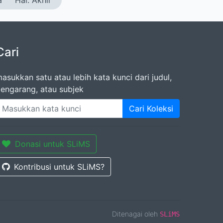
a
Hal. Akhir
Cari
asukkan satu atau lebih kata kunci dari judul,
engarang, atau subjek
Cari Koleksi
Donasi untuk SLiMS
Kontribusi untuk SLiMS?
Ditenagai oleh
SLiMS