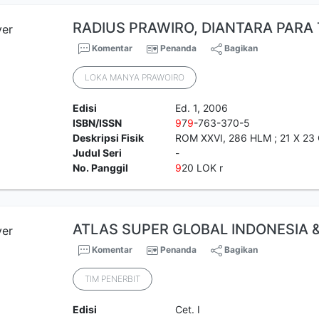
RADIUS PRAWIRO, DIANTARA PARA
Komentar
Penanda
Bagikan
LOKA MANYA PRAWOIRO
Edisi
Ed. 1, 2006
ISBN/ISSN
9
7
9
-763-370-5
Deskripsi Fisik
ROM XXVI, 286 HLM ; 21 X 23
Judul Seri
-
No. Panggil
9
20 LOK r
ATLAS SUPER GLOBAL INDONESIA 
Komentar
Penanda
Bagikan
TIM PENERBIT
Edisi
Cet. I