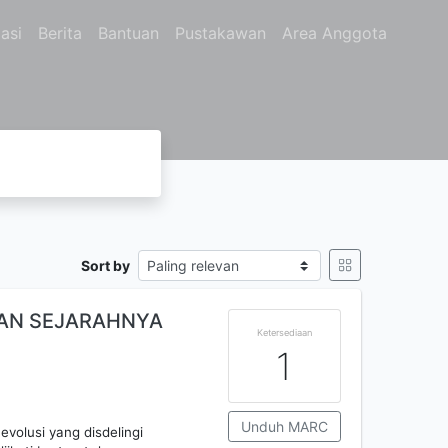
asi
Berita
Bantuan
Pustakawan
Area Anggota
Sort by
KAN SEJARAHNYA
Ketersediaan
1
Unduh MARC
volusi yang disdelingi