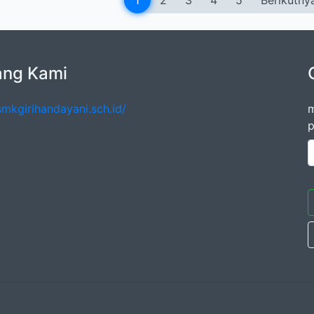
1
2
3
4
5
Berikutny
ang Kami
smkgirihandayani.sch.id/
m
p