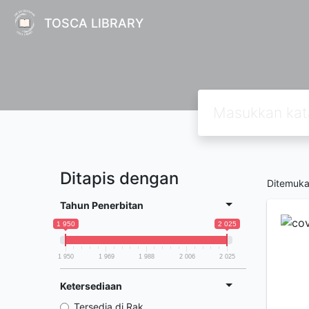
TOSCA LIBRARY
Ditapis dengan
Ditemuk
Tahun Penerbitan
1 950
2 025
1 950
1 969
1 988
2 006
2 025
Ketersediaan
Tersedia di Rak